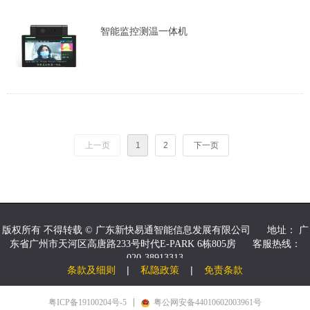
智能监控测温一体机
上一页
1
2
下一页
版权所有 不得转载 ©
广东新快易通智能信息发展有限公司
地址：
广
东省广州市天河区高唐路233号时代E-PARK 6栋805房
客服热线：
020-38913313
条款及细则
|
私隐政策
|
免责条款
粤ICP备19100204号-5
粤公网安备44010602003961号